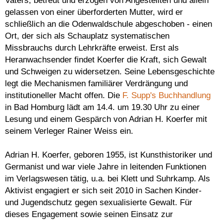
Vaters, betreut und erzogen von Angestellten und allein
gelassen von einer überforderten Mutter, wird er
schließlich an die Odenwaldschule abgeschoben - einen
Ort, der sich als Schauplatz systematischen
Missbrauchs durch Lehrkräfte erweist. Erst als
Heranwachsender findet Koerfer die Kraft, sich Gewalt
und Schweigen zu widersetzen. Seine Lebensgeschichte
legt die Mechanismen familiärer Verdrängung und
institutioneller Macht offen. Die
F. Supp's Buchhandlung
in Bad Homburg lädt am 14.4. um 19.30 Uhr zu einer
Lesung und einem Gespärch von Adrian H. Koerfer mit
seinem Verleger Rainer Weiss ein.
Adrian H. Koerfer, geboren 1955, ist Kunsthistoriker und
Germanist und war viele Jahre in leitenden Funktionen
im Verlagswesen tätig, u.a. bei Klett und Suhrkamp. Als
Aktivist engagiert er sich seit 2010 in Sachen Kinder-
und Jugendschutz gegen sexualisierte Gewalt. Für
dieses Engagement sowie seinen Einsatz zur