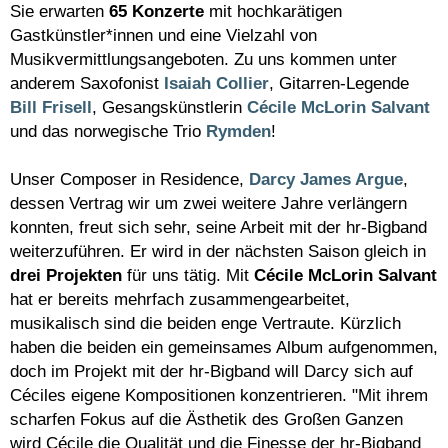
Sie erwarten
65 Konzerte
mit hochkarätigen
Gastkünstler*innen und eine Vielzahl von
Musikvermittlungsangeboten. Zu uns kommen unter
anderem Saxofonist
Isaiah Collier
, Gitarren-Legende
Bill Frisell
, Gesangskünstlerin
Cécile McLorin Salvant
und das norwegische Trio
Rymden
!
Unser Composer in Residence,
Darcy James Argue
,
dessen Vertrag wir um zwei weitere Jahre verlängern
konnten, freut sich sehr, seine Arbeit mit der hr-Bigband
weiterzuführen. Er wird in der nächsten Saison gleich in
drei Projekten
für uns tätig. Mit
Cécile McLorin Salvant
hat er bereits mehrfach zusammengearbeitet,
musikalisch sind die beiden enge Vertraute. Kürzlich
haben die beiden ein gemeinsames Album aufgenommen,
doch im Projekt mit der hr-Bigband will Darcy sich auf
Céciles eigene Kompositionen konzentrieren. "Mit ihrem
scharfen Fokus auf die Ästhetik des Großen Ganzen
wird Cécile die Qualität und die Finesse der hr-Bigband